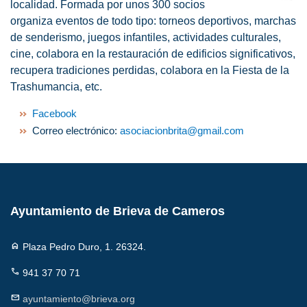
localidad. Formada por unos 300 socios
organiza eventos de todo tipo: torneos deportivos, marchas
de senderismo, juegos infantiles, actividades culturales,
cine, colabora en la restauración de edificios significativos,
recupera tradiciones perdidas, colabora en la Fiesta de la
Trashumancia, etc.
Facebook
Correo electrónico:
asociacionbrita@gmail.com
Ayuntamiento de Brieva de Cameros
home
Plaza Pedro Duro, 1. 26324.
call
941 37 70 71
mail
ayuntamiento@brieva.org